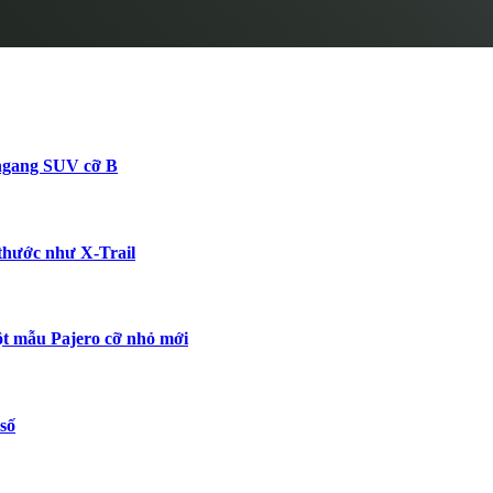
 ngang SUV cỡ B
 thước như X-Trail
t mẫu Pajero cỡ nhỏ mới
số