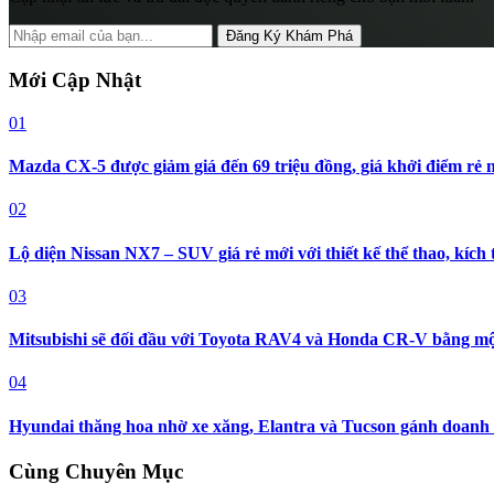
Đăng Ký Khám Phá
Mới Cập Nhật
01
Mazda CX-5 được giảm giá đến 69 triệu đồng, giá khởi điểm rẻ
02
Lộ diện Nissan NX7 – SUV giá rẻ mới với thiết kế thể thao, kích
03
Mitsubishi sẽ đối đầu với Toyota RAV4 và Honda CR-V bằng mộ
04
Hyundai thăng hoa nhờ xe xăng, Elantra và Tucson gánh doanh 
Cùng Chuyên Mục