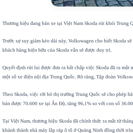
Thương hiệu đang bán xe tại Việt Nam Skoda rút khỏi Trung 
Trước sự suy giảm kéo dài này, Volkswagen cho biết Skoda sẽ
khách hàng hiện hữu của Skoda vẫn sẽ được duy trì.
Quyết định rút lui được đưa ra bất chấp việc Skoda đã ra mắt
một số xe điện nội địa Trung Quốc. Rõ ràng, Tập đoàn Volksw
Theo Skoda, việc rời bỏ thị trường Trung Quốc sẽ cho phép h
bán được 70.600 xe tại Ấn Độ, tăng 96,1% so với con số 36.0
Tại Việt Nam, thương hiệu Skoda đã chính thức ra mắt từ thá
khánh thành nhà máy lắp ráp ô tô ở Quảng Ninh đồng thời trình