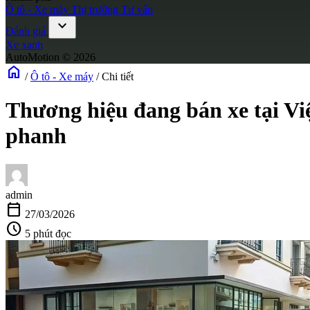
Ô tô - Xe máy
Thị trường
Tư vấn
expand_more
Đánh giá
Xe xanh
AutoMotion © 2026
home
/
Ô tô - Xe máy
/
Chi tiết
Thương hiệu đang bán xe tại Vi
phanh
admin
calendar_today
27/03/2026
schedule
5 phút đọc