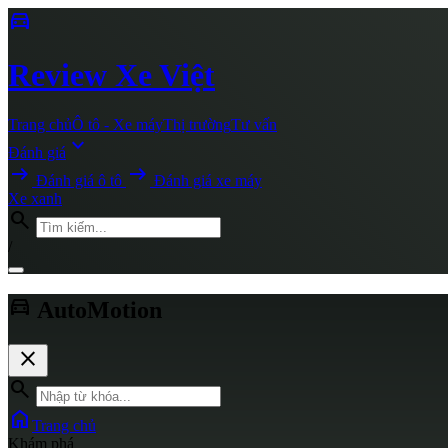
directions_car
Review
Xe Việt
Trang chủ
Ô tô - Xe máy
Thị trường
Tư vấn
expand_more
Đánh giá
arrow_right_alt
arrow_right_alt
Đánh giá ô tô
Đánh giá xe máy
Xe xanh
search
/
directions_car
AutoMotion
close
search
home
Trang chủ
Khám phá