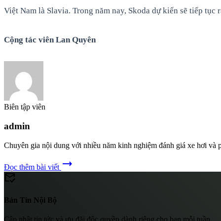
Việt Nam là Slavia. Trong năm nay, Skoda dự kiến sẽ tiếp tục r
Cộng tác viên Lan Quyên
Biên tập viên
admin
Chuyên gia nội dung với nhiều năm kinh nghiệm đánh giá xe hơi và p
trending_flat
Đọc thêm bài viết
mark_email_read
Bản Tin Nội Bộ
Cập nhật tin tức và ưu đãi độc quyền dành riêng cho bạn mỗi tuần.