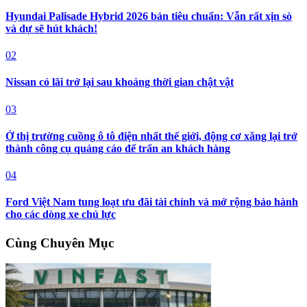
Hyundai Palisade Hybrid 2026 bản tiêu chuẩn: Vẫn rất xịn sò
và dự sẽ hút khách!
02
Nissan có lãi trở lại sau khoảng thời gian chật vật
03
Ở thị trường cuồng ô tô điện nhất thế giới, động cơ xăng lại trở
thành công cụ quảng cáo để trấn an khách hàng
04
Ford Việt Nam tung loạt ưu đãi tài chính và mở rộng bảo hành
cho các dòng xe chủ lực
Cùng Chuyên Mục