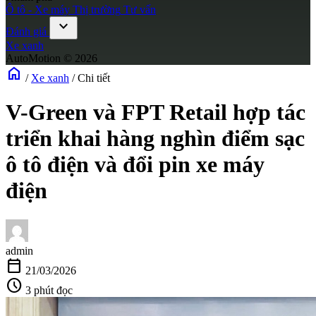
Ô tô - Xe máy
Thị trường
Tư vấn
expand_more
Đánh giá
Xe xanh
AutoMotion © 2026
home
/
Xe xanh
/
Chi tiết
V-Green và FPT Retail hợp tác
triển khai hàng nghìn điểm sạc
ô tô điện và đổi pin xe máy
điện
admin
calendar_today
21/03/2026
schedule
3 phút đọc