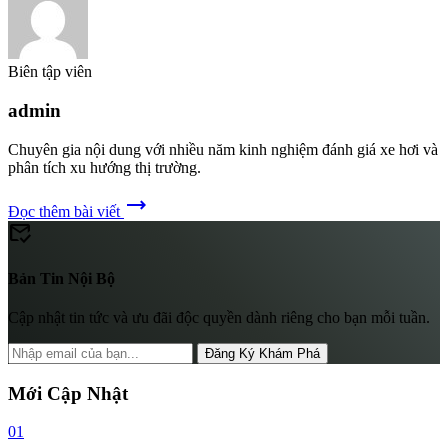
Biên tập viên
admin
Chuyên gia nội dung với nhiều năm kinh nghiệm đánh giá xe hơi và
phân tích xu hướng thị trường.
trending_flat
Đọc thêm bài viết
mark_email_read
Bản Tin Nội Bộ
Cập nhật tin tức và ưu đãi độc quyền dành riêng cho bạn mỗi tuần.
Đăng Ký Khám Phá
Mới Cập Nhật
01