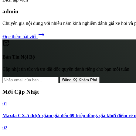
admin
Chuyên gia nội dung với nhiều năm kinh nghiệm đánh giá xe hơi và p
trending_flat
Đọc thêm bài viết
mark_email_read
Bản Tin Nội Bộ
Cập nhật tin tức và ưu đãi độc quyền dành riêng cho bạn mỗi tuần.
Đăng Ký Khám Phá
Mới Cập Nhật
01
Mazda CX-5 được giảm giá đến 69 triệu đồng, giá khởi điểm rẻ
02