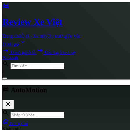
directions_car
Review
Xe Việt
Trang chủ
Ô tô - Xe máy
Thị trường
Tư vấn
expand_more
Đánh giá
arrow_right_alt
arrow_right_alt
Đánh giá ô tô
Đánh giá xe máy
Xe xanh
search
/
directions_car
AutoMotion
close
search
home
Trang chủ
Khám phá