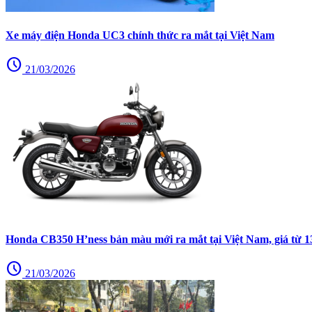
Xe máy điện Honda UC3 chính thức ra mắt tại Việt Nam
schedule
21/03/2026
Honda CB350 H’ness bản màu mới ra mắt tại Việt Nam, giá từ 13
schedule
21/03/2026