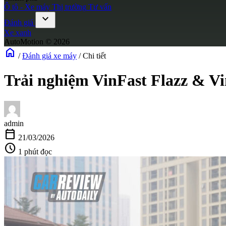
Ô tô - Xe máy
Thị trường
Tư vấn
expand_more
Đánh giá
Xe xanh
AutoMotion © 2026
home
/
Đánh giá xe máy
/
Chi tiết
Trải nghiệm VinFast Flazz & Vi
admin
calendar_today
21/03/2026
schedule
1 phút đọc