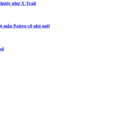
 thước như X-Trail
t mẫu Pajero cỡ nhỏ mới
số