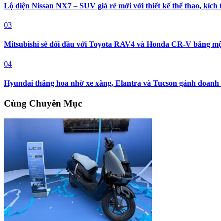
Lộ diện Nissan NX7 – SUV giá rẻ mới với thiết kế thể thao, kích
03
Mitsubishi sẽ đối đầu với Toyota RAV4 và Honda CR-V bằng mộ
04
Hyundai thăng hoa nhờ xe xăng, Elantra và Tucson gánh doanh 
Cùng Chuyên Mục