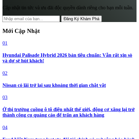
Cập nhật tin tức và ưu đãi độc quyền dành riêng cho bạn mỗi tuần.
Đăng Ký Khám Phá
Mới Cập Nhật
01
Hyundai Palisade Hybrid 2026 bản tiêu chuẩn: Vẫn rất xịn sò
và dự sẽ hút khách!
02
Nissan có lãi trở lại sau khoảng thời gian chật vật
03
Ở thị trường cuồng ô tô điện nhất thế giới, động cơ xăng lại trở
thành công cụ quảng cáo để trấn an khách hàng
04