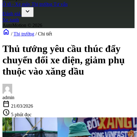
Ô tô - Xe máy
Thị trường
Tư vấn
expand_more
Đánh giá
Xe xanh
AutoMotion © 2026
home
/
Thị trường
/
Chi tiết
Thủ tướng yêu cầu thúc đẩy
chuyển đổi xe điện, giảm phụ
thuộc vào xăng dầu
admin
calendar_today
21/03/2026
schedule
5 phút đọc