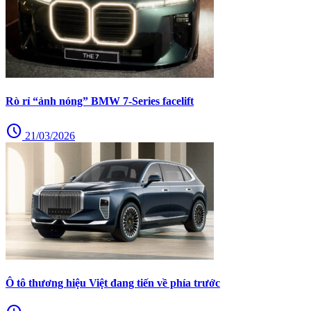
Rò rỉ “ảnh nóng” BMW 7-Series facelift
schedule
21/03/2026
Ô tô thương hiệu Việt đang tiến về phía trước