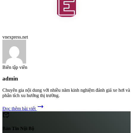
vnexpress.net
Biên tập viên
admin
Chuyên gia nội dung với nhiều năm kinh nghiệm đánh giá xe hơi và
phân tích xu hướng thị trường.
trending_flat
Đọc thêm bài viết
mark_email_read
Bản Tin Nội Bộ