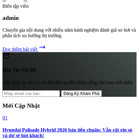
Biên tập viên
admin
Chuyên gia nội dung với nhiều năm kinh nghiệm đánh giá xe hơi và
phân tích xu hướng thị trường.
trending_flat
Đọc thêm bài viết
mark_email_read
Bản Tin Nội Bộ
Cập nhật tin tức và ưu đãi độc quyền dành riêng cho bạn mỗi tuần.
Đăng Ký Khám Phá
Mới Cập Nhật
01
Hyundai Palisade Hybrid 2026 bản tiêu chuẩn: Vẫn rất xịn sò
và dự sẽ hút khách!