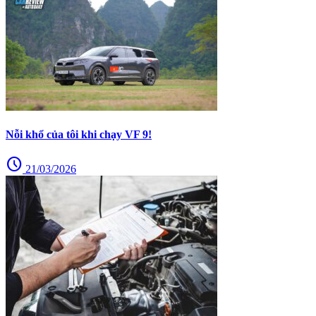
Nỗi khổ của tôi khi chạy VF 9!
schedule
21/03/2026