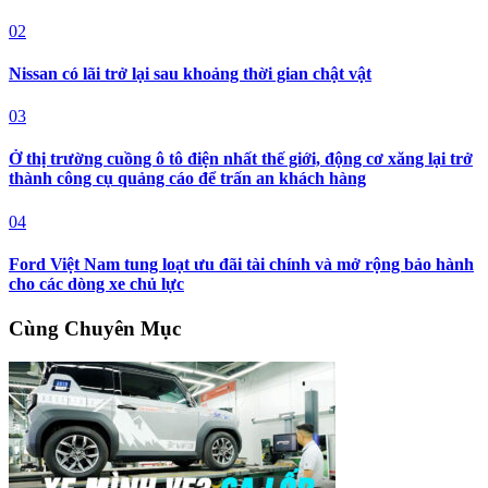
02
Nissan có lãi trở lại sau khoảng thời gian chật vật
03
Ở thị trường cuồng ô tô điện nhất thế giới, động cơ xăng lại trở
thành công cụ quảng cáo để trấn an khách hàng
04
Ford Việt Nam tung loạt ưu đãi tài chính và mở rộng bảo hành
cho các dòng xe chủ lực
Cùng Chuyên Mục