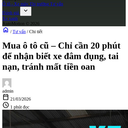
Ô tô - Xe máy
Thị trường
Tư vấn
expand_more
Đánh giá
Xe xanh
AutoMotion © 2026
home
/
Tư vấn
/
Chi tiết
Mua ô tô cũ – Chỉ cần 20 phút
để nhận biết xe đâm đụng, tai
nạn, tránh mất tiền oan
admin
calendar_today
21/03/2026
schedule
1 phút đọc