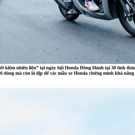
iết kiệm nhiên liệu” tại ngày hội Honda Đồng Hành tại 30 tỉnh th
ời dùng mà còn là dịp để các mẫu xe Honda chứng minh khả năng v