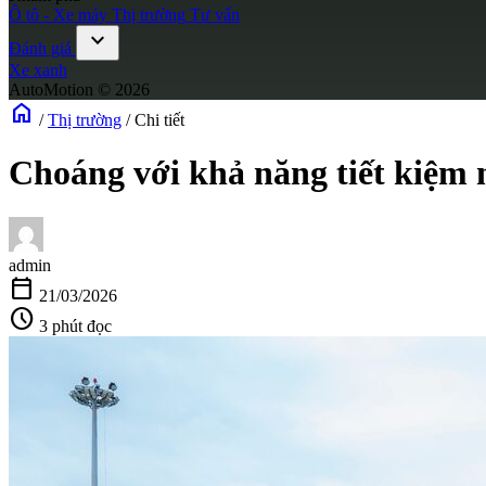
Ô tô - Xe máy
Thị trường
Tư vấn
expand_more
Đánh giá
Xe xanh
AutoMotion © 2026
home
/
Thị trường
/
Chi tiết
Choáng với khả năng tiết kiệm 
admin
calendar_today
21/03/2026
schedule
3 phút đọc