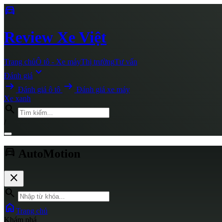
directions_car
Review
Xe Việt
Trang chủ
Ô tô - Xe máy
Thị trường
Tư vấn
expand_more
Đánh giá
arrow_right_alt
arrow_right_alt
Đánh giá ô tô
Đánh giá xe máy
Xe xanh
search
/
directions_car
AutoMotion
close
search
home
Trang chủ
Khám phá